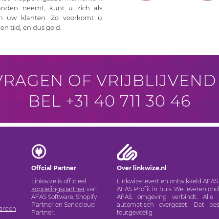
anden neemt, kunt u zich als
n uw klanten. Zo voorkomt u
 tijd, en dus geld.
RAGEN OF VRIJBLIJVEND
BEL +31 40 711 30 46
Offcial Partner
Over linkwize.nl
Linkwize is officieel
Linkwize levert en ontwikkeld AFA
koppelingspartner
van
AFAS Profit in huis. We leveren 
AFAS Software, Shopify
AFAS omgeving verbindt. Alle 
Partner en Sendcloud
automatisch overgezet. Dat be
arden
Partner.
foutgevoelig