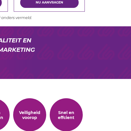
NU AANVRAGEN
j anders vermeld.
LITEIT EN
 MARKETING
n
Veiligheid
Snel en
en
voorop
effcient