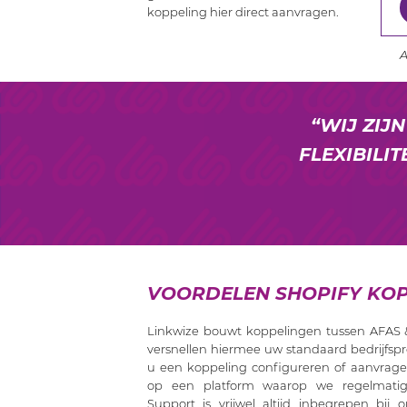
koppeling hier direct aanvragen.
A
“WIJ ZIJ
FLEXIBILI
VOORDELEN SHOPIFY KOP
Linkwize bouwt koppelingen tussen AFAS 
versnellen hiermee uw standaard bedrijfspr
u een koppeling configureren of aanvrage
op een platform waarop we regelmatig
Support is vrijwel altijd inbegrepen bi