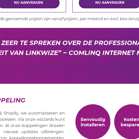
NU AANVRAGEN
NU AANVRAGEN
lle genoemde prijzen zijn vanaf prijzen, per maand en excl. btw tenzi
N ZEER TE SPREKEN OVER DE PROFESSIONA
TEIT VAN LINKWIZE” ~ COMLINQ INTERNET
PELING
& Shopify, we automatiseren en
Eenvoudig
Koste
ocessen. Via onze wizzards kunt
installeren
bespar
n. Al onze koppelingen draaien
 nieuwe updates uitbrengen.
j onze koppelingsabonnementen.