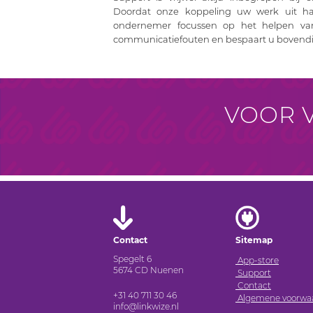
Doordat onze koppeling uw werk uit h
ondernemer focussen op het helpen va
communicatiefouten en bespaart u bovendien
VOOR V
Contact
Sitemap
Spegelt 6
App-store
5674 CD Nuenen
Support
Contact
+31 40 711 30 46
Algemene voorwa
info@linkwize.nl