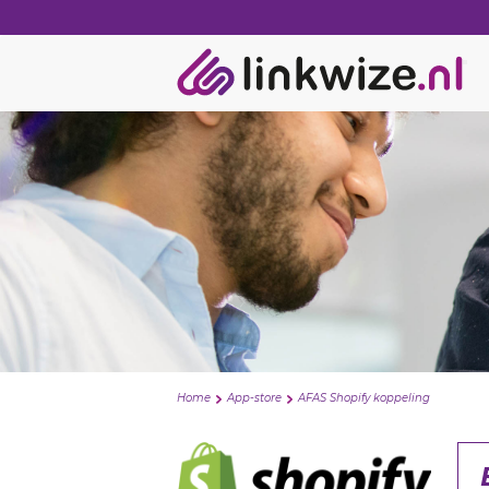
Home
App-store
AFAS Shopify koppeling