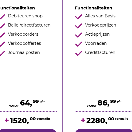
unctionaliteiten
Functionaliteiten
Debiteuren shop
Alles van Basis
Balie-/directfacturen
Verkoopprijzen
Verkooporders
Actieprijzen
Verkoopoffertes
Voorraden
Journaalposten
Creditfacturen
64,
99
86,
99
p/m
p/m
VANAF
VANAF
+
+
00
00
1520,
2280,
eenmalig
eenmalig