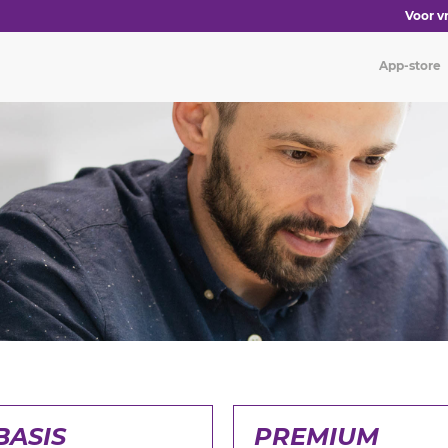
Voor vr
App-store
BASIS
PREMIUM