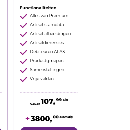
Functionaliteiten
Alles van Premium
Artikel stamdata
Artikel afbeeldingen
Artikeldimensies
Debiteuren AFAS
Productgroepen
Samenstellingen
Vrije velden
107,
99
p/m
VANAF
+
00
3800,
eenmalig